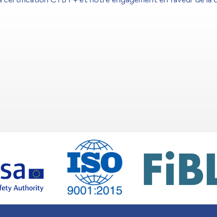
 certification CTB P+ et notre engagement en faveur de la qu